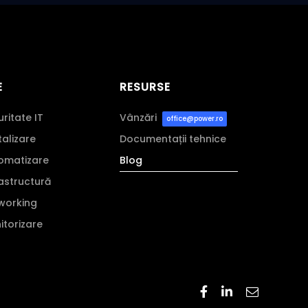
E
RESURSE
uritate IT
Vânzări
office@power.ro
italizare
Documentații tehnice
tomatizare
Blog
rastructură
tworking
nitorizare