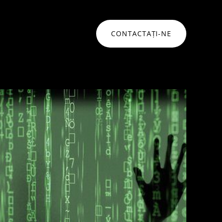
CONTACTAȚI-NE
ONSULTANȚĂ
Networking • Monitorizare
Networking
idare strategică pentru a naviga
mplexitățile securității cibernetice și
Monitorizare infrastructura
ansformării digitale
Monitorizare aplicatii
Hat
Service Desk
ommvault
Soluții networking
lați mai mult