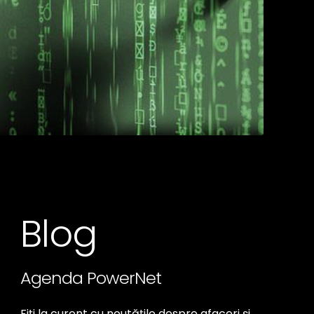
Blog
Agenda PowerNet
Fiți la curent cu noutățile despre afaceri și