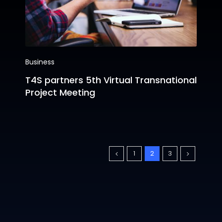
Business
T4S partners 5th Virtual Transnational
Project Meeting
1
2
3