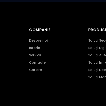
COMPANIE
PRODUS
Despre noi
Soluții Sec
Istoric
Soluții Dig
Servicii
Soluții Au
Contacte
Soluții Inf
Cariere
Soluții Ne
Soluții Mo