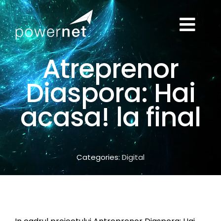
Skip
to
Togg
content
ACASĂ
Atreprenor
Navi
Diaspora: Hai
SOLUȚII IT
acasa! la final
SERVICII
DESPRE NOI
Categories:
Digital
BLOG
CONTACT
TELEFON: 0733108515