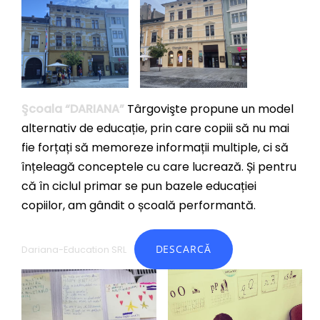
Şcoala “DARIANA”
Târgovişte propune un model
alternativ de educație, prin care copiii să nu mai
fie forțați să memoreze informații multiple, ci să
înțeleagă conceptele cu care lucrează. Și pentru
că în ciclul primar se pun bazele educației
copiilor, am gândit o școală performantă.
DESCARCĂ
Dariana-Education SRL