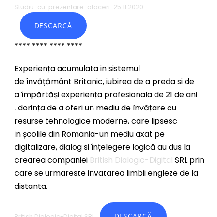
Studiu-cu-prezentare-afaceri-25.11.2020
DESCARCĂ
**** **** **** ****
Experiența acumulata in sistemul
de învățământ Britanic, iubirea de a preda si de
a împărtăși experiența profesionala de 21 de ani
, dorința de a oferi un mediu de învățare cu
resurse tehnologice moderne, care lipsesc
in școlile din Romania-un mediu axat pe
digitalizare, dialog si înțelegere logică au dus la
crearea companiei
British Dialogic-Digital
SRL prin
care se urmareste invatarea limbii engleze de la
distanta.
DESCARCĂ
British Dialogic-Digital SRL