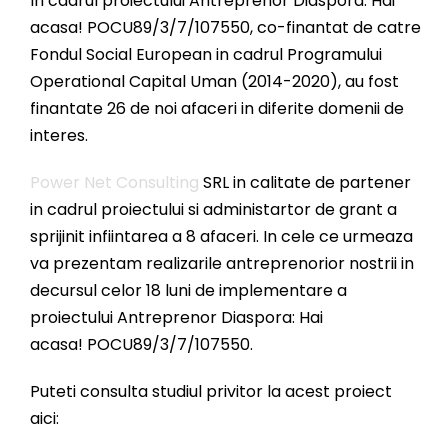
In cadrul proiectului Antreprenor Diaspora: Hai
acasa! POCU89/3/7/107550, co-finantat de catre
Fondul Social European in cadrul Programului
Operational Capital Uman (2014-2020), au fost
finantate 26 de noi afaceri in diferite domenii de
interes.
Power Net Consulting
SRL in calitate de partener
in cadrul proiectului si administartor de grant a
sprijinit infiintarea a 8 afaceri. In cele ce urmeaza
va prezentam realizarile antreprenorior nostrii in
decursul celor 18 luni de implementare a
proiectului Antreprenor Diaspora: Hai
acasa! POCU89/3/7/107550.
Puteti consulta studiul privitor la acest proiect
aici: