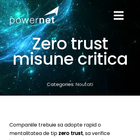
Skip
to
Togg
content
ACASĂ
Zero trust
Navi
misune critica
SOLUȚII IT
SERVICII
Categories:
Noutati
DESPRE NOI
BLOG
Companiile trebuie sa adopte rapid o
mentalitatea de tip
zero trust
, sa verifice
CONTACT
TELEFON: 0733108515