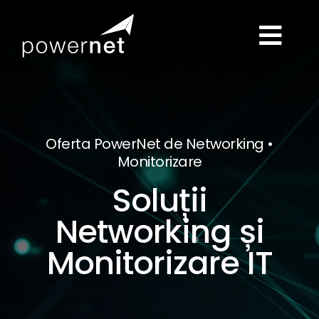
Skip
to
Togg
content
ACASĂ
Navi
SOLUȚII IT
Oferta PowerNet de Networking •
Monitorizare
SERVICII
Soluții
Networking și
DESPRE NOI
Monitorizare IT
BLOG
CONTACT
TELEFON: 0733108515