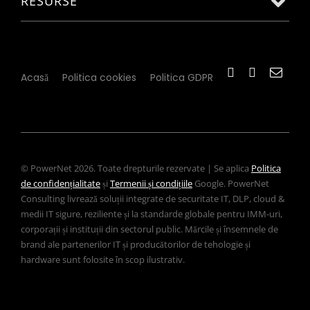
RESURSE
Acasă
Politica cookies
Politica GDPR
© PowerNet 2026. Toate drepturile rezervate | Se aplica
Politica
de confidențialitate
și
Termenii și condițiile
Google. PowerNet
Consulting livrează soluții integrate de securitate IT, DLP, cloud &
medii IT sigure, reziliente și la standarde globale pentru IMM-uri,
corporații și instituții din sectorul public. Mărcile și însemnele de
brand ale partenerilor IT și producătorilor de tehologie și
hardware sunt folosite în scop ilustrativ.