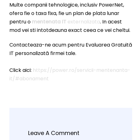
Multe companii tehnologice, inclusiv PowerNet,
ofera fie o taxa fixa, fie un plan de plata lunar
pentru o
mentenata IT
externalizata
. In acest
mod vei sti intotdeauna exact ceea ce vei cheltui.
Contacteaza-ne acum pentru Evaluarea Gratuită
IT personalizată firmei tale.
Click aici:
https://power.ro/servicii-mentenanta-
it/#abonament
Leave A Comment