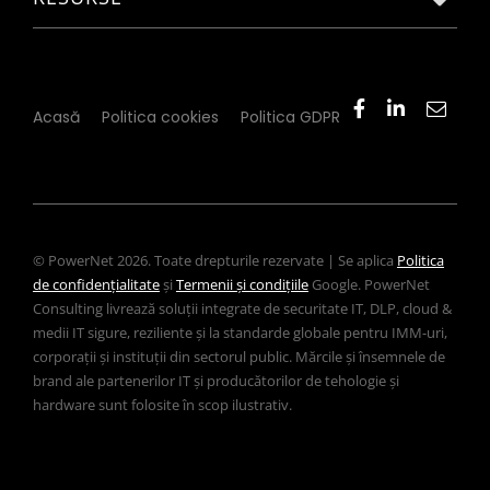
Acasă
Politica cookies
Politica GDPR
© PowerNet 2026. Toate drepturile rezervate | Se aplica
Politica
de confidențialitate
și
Termenii și condițiile
Google. PowerNet
Consulting livrează soluții integrate de securitate IT, DLP, cloud &
medii IT sigure, reziliente și la standarde globale pentru IMM-uri,
corporații și instituții din sectorul public. Mărcile și însemnele de
brand ale partenerilor IT și producătorilor de tehologie și
hardware sunt folosite în scop ilustrativ.