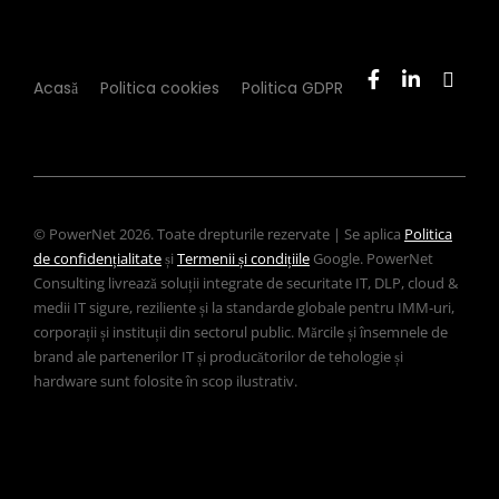
Acasă
Politica cookies
Politica GDPR
© PowerNet 2026. Toate drepturile rezervate | Se aplica
Politica
de confidențialitate
și
Termenii și condițiile
Google. PowerNet
Consulting livrează soluții integrate de securitate IT, DLP, cloud &
medii IT sigure, reziliente și la standarde globale pentru IMM-uri,
corporații și instituții din sectorul public. Mărcile și însemnele de
brand ale partenerilor IT și producătorilor de tehologie și
hardware sunt folosite în scop ilustrativ.