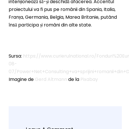
intenționează să-și deschidă afacerea. Accentul
proiectului va fi pus pe românii din Spania, Italia,
Franța, Germania, Belgia, Marea Britanie, putând
însă participa și români din alte state.
Sursa:
https://www.curierulnational.ro/Fonduri%20E
08-
07/Power+Net+Consulting+va+sprijini+romanii+din+
Imagine de
Gerd Altmann
de la
Pixabay