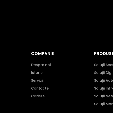
COMPANIE
PRODUS
Despre noi
Soluții Sec
Istoric
Soluții Dig
Servicii
Soluții Au
Contacte
Soluții Inf
Cariere
Soluții Ne
Soluții Mo