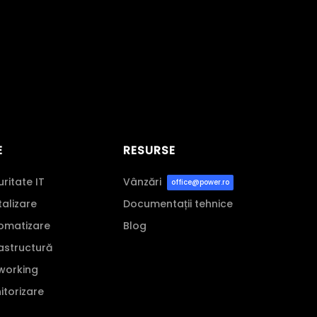
E
RESURSE
uritate IT
Vânzări
office@power.ro
italizare
Documentații tehnice
tomatizare
Blog
rastructură
tworking
nitorizare