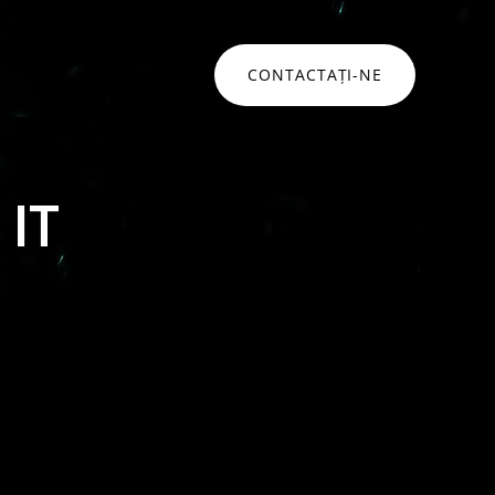
CONTACTAȚI-NE
ONSULTANȚĂ
Networking • Monitorizare
 IT
Networking
idare strategică pentru a naviga
mplexitățile securității cibernetice și
Monitorizare infrastructura
ansformării digitale
Monitorizare aplicatii
Hat
Service Desk
ommvault
Soluții networking
lați mai mult