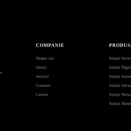
COMPANIE
PRODUS
Despre noi
Soluții Secur
Istoric
Soluții Digit
,
Servicii
Soluții Auto
Contacte
Soluții Infra
Cariere
Soluții Netw
Soluții Monit