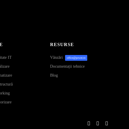
E
RESURSE
itate IT
Vânzări
office@power.ro
alizare
Documentații tehnice
matizare
Blog
structură
orking
orizare