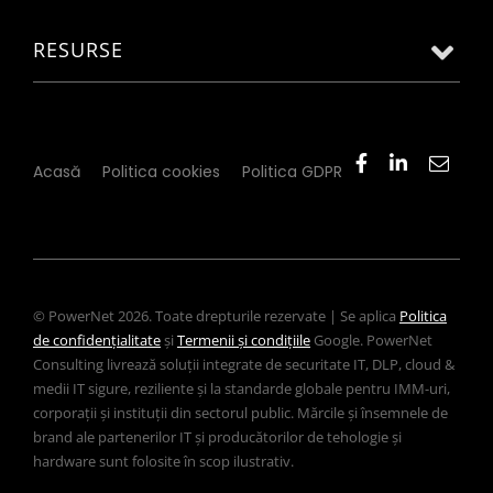
RESURSE
Acasă
Politica cookies
Politica GDPR
© PowerNet 2026. Toate drepturile rezervate | Se aplica
Politica
de confidențialitate
și
Termenii și condițiile
Google. PowerNet
Consulting livrează soluții integrate de securitate IT, DLP, cloud &
medii IT sigure, reziliente și la standarde globale pentru IMM-uri,
corporații și instituții din sectorul public. Mărcile și însemnele de
brand ale partenerilor IT și producătorilor de tehologie și
hardware sunt folosite în scop ilustrativ.