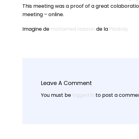
This meeting was a proof of a great colaboration 
meeting – online.
Imagine de
mohamed Hassan
de la
Pixabay
Leave A Comment
You must be
logged in
to post a commen