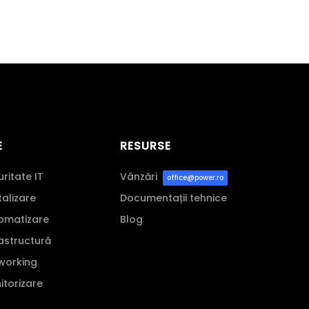
E
RESURSE
uritate IT
Vânzări
office@power.ro
italizare
Documentații tehnice
tomatizare
Blog
rastructură
tworking
nitorizare