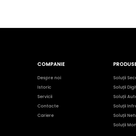
COMPANIE
PRODUS
Despre noi
Soluții Sec
Istoric
Soluții Dig
Servicii
Soluții Au
Contacte
Soluții Inf
Cariere
Soluții Ne
Soluții Mo