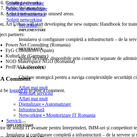
Creating networks
Soluții de securitate
Public Relationships
Soluții de digitalizare
Artist interventions in unused areas.
Soluții infrastructura
Soluții networking
n, Art Urban will start developing the new outputs: Handbook for train
Securitate
IMPLEMENTARE
ject partners:
Instalarea și configurare completă a infrastructurii – de la ser
Power Net Consulting (Romania)
MENTENANȚĂ
FyG Consultores (Spain)
KulturLife (Germany)
Soluții flexibile, disponibile prin contracte separate de admi
NOD Makerspace NGO (Romania)
ProIFALL (Sweden)
CONSULTANȚĂ
Ghidare strategică pentru a naviga complexitățile securității ci
 A Comment
Aflați mai mult
st be
logged in
to post a comment.
Solicitați serviciul
Aflați mai mult
Digitalizare • Automatizare
Infrastructură
Networking • Monitorizare IT Romania
Servicii
IMPLEMENTARE
tor de soluții IT avansate pentru întreprinderi, IMM-uri și competitori t
Instalarea și configurare completă a infrastructurii – de la servere și