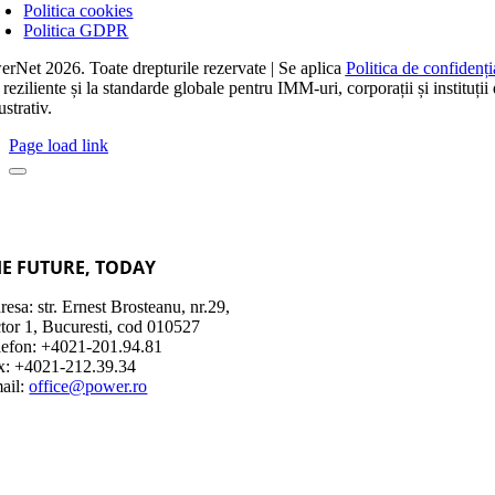
Politica cookies
Politica GDPR
rNet 2026. Toate drepturile rezervate | Se aplica
Politica de confidenția
 reziliente și la standarde globale pentru IMM-uri, corporații și instituți
ustrativ.
Page load link
HE FUTURE,
TODAY
esa: str. Ernest Brosteanu, nr.29,
ctor 1, Bucuresti, cod 010527
lefon: +4021-201.94.81
x: +4021-212.39.34
ail:
office@power.ro