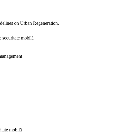
uidelines on Urban Regeneration.
de securitate mobilă
ch management
ritate mobilă