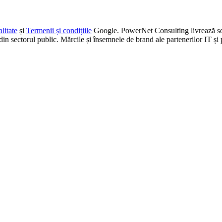
litate
și
Termenii și condițiile
Google. PowerNet Consulting livrează solu
i din sectorul public. Mărcile și însemnele de brand ale partenerilor IT și