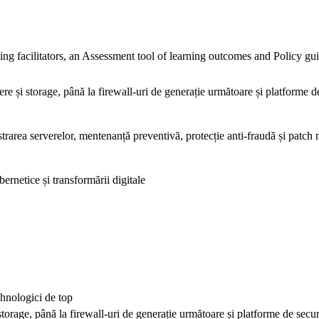
ing facilitators, an Assessment tool of learning outcomes and Policy g
vere și storage, până la firewall-uri de generație următoare și platforme 
nistrarea serverelor, mentenanță preventivă, protecție anti-fraudă și pat
bernetice și transformării digitale
ehnologici de top
 storage, până la firewall-uri de generație următoare și platforme de secu