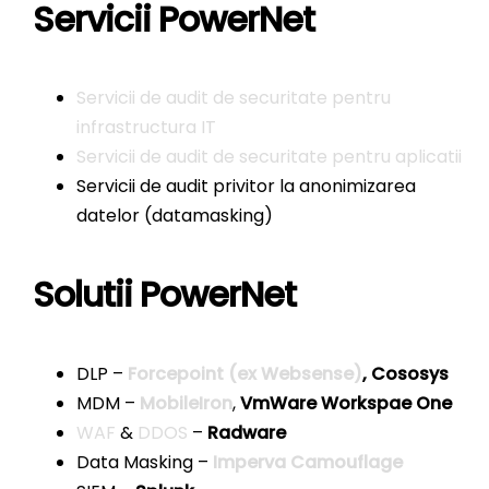
Servicii PowerNet
Servicii de audit de securitate pentru
infrastructura IT
Servicii de audit de securitate pentru aplicatii
Servicii de audit privitor la anonimizarea
datelor (datamasking)
Solutii PowerNet
DLP –
Forcepoint
(ex Websense)
, Cososys
MDM –
MobileIron
,
VmWare Workspae One
WAF
&
DDOS
–
Radware
Data Masking –
Imperva Camouflage