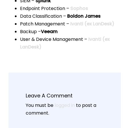
SIEM –
Splunk
Endpoint Protection –
Sophos
Data Classification –
Boldon James
Patch Management –
Ivanti (ex LanDesk)
Backup –
Veeam
User & Device Management –
Ivanti (ex
LanDesk)
Leave A Comment
You must be
logged in
to post a
comment.