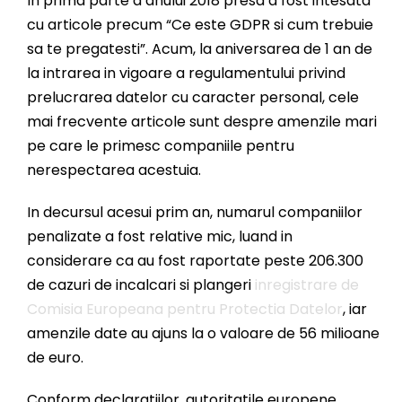
In prima parte a anului 2018 presa a fost intesata
cu articole precum “Ce este GDPR si cum trebuie
sa te pregatesti”. Acum, la aniversarea de 1 an de
la intrarea in vigoare a regulamentului privind
prelucrarea datelor cu caracter personal, cele
mai frecvente articole sunt despre amenzile mari
pe care le primesc companiile pentru
nerespectarea acestuia.
In decursul acesui prim an, numarul companiilor
penalizate a fost relative mic, luand in
considerare ca au fost raportate peste 206.300
de cazuri de incalcari si plangeri
inregistrare de
Comisia Europeana pentru Protectia Datelor
, iar
amenzile date au ajuns la o valoare de 56 milioane
de euro.
Conform declaratiilor, autoritatile europene