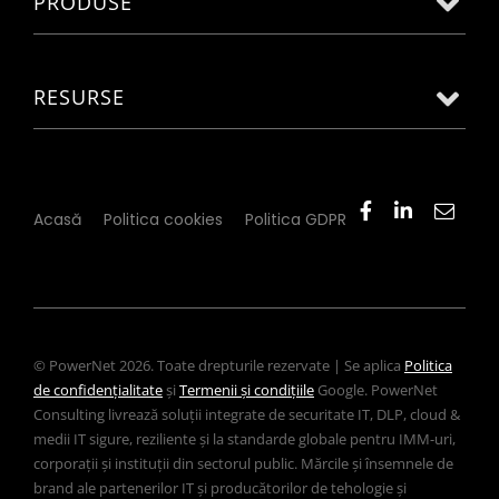
PRODUSE
RESURSE
Acasă
Politica cookies
Politica GDPR
© PowerNet 2026. Toate drepturile rezervate | Se aplica
Politica
de confidențialitate
și
Termenii și condițiile
Google. PowerNet
Consulting livrează soluții integrate de securitate IT, DLP, cloud &
medii IT sigure, reziliente și la standarde globale pentru IMM-uri,
corporații și instituții din sectorul public. Mărcile și însemnele de
brand ale partenerilor IT și producătorilor de tehologie și