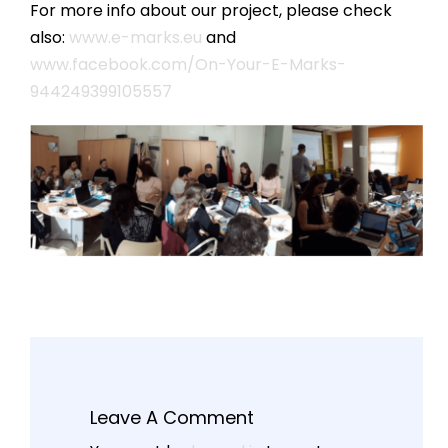
For more info about our project, please check
also:
www.e-marks.eu
and
www.facebook.com/On-Your-E-Marks-
944249399105557
Leave A Comment