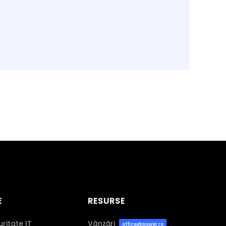
E
RESURSE
uritate IT
Vânzări
office@power.ro