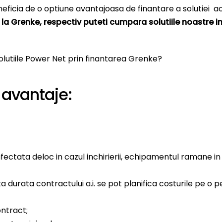
neficia de o optiune avantajoasa de finantare a solutiei ac
e la Grenke, respectiv puteti cumpara solutiile noastre 
solutiile Power Net prin finantarea Grenke?
 avantaje:
ectata deloc in cazul inchirierii, echipamentul ramane in g
a durata contractului a.i. se pot planifica costurile pe o
ntract;