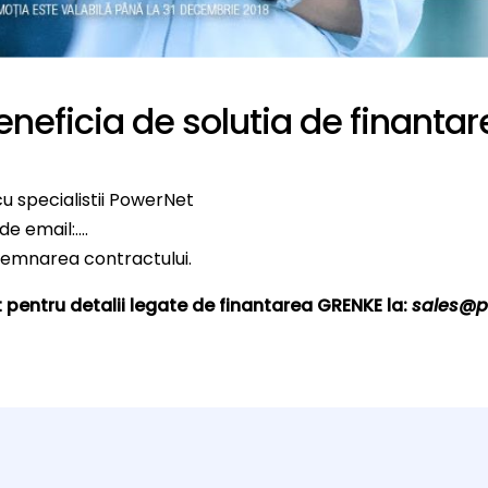
eneficia de solutia de finanta
cu specialistii PowerNet
e email:….
semnarea contractului.
pentru detalii legate de finantarea GRENKE la:
sales@p