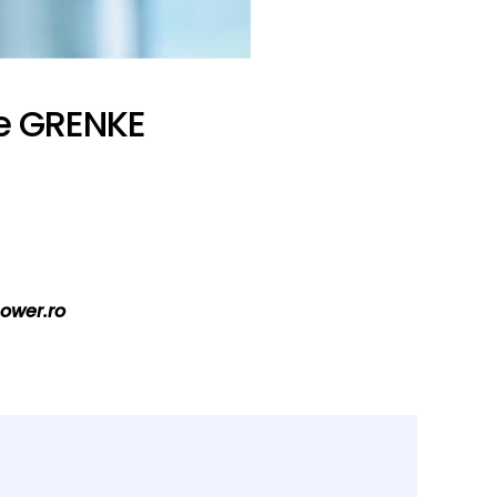
re GRENKE
ower.ro