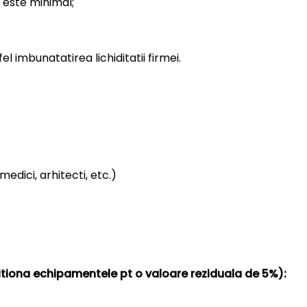
i este minimal;
el imbunatatirea lichiditatii firmei.
medici, arhitecti, etc.)
izitiona echipamentele pt o valoare reziduala de 5%):